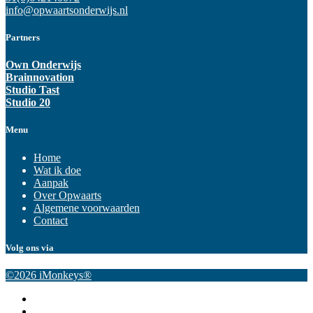
info@opwaartsonderwijs.nl
Partners
Own Onderwijs
Brainnovation
Studio Tast
Studio 20
Menu
Home
Wat ik doe
Aanpak
Over Opwaarts
Algemene voorwaarden
Contact
Volg ons via
©2026 iMonkeys®